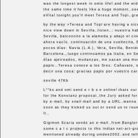
was the longest week in omis life! and the wid
the same time it feels like a huge moment..s
eVita! tonight you’ll meet Teresa and Topi..gr
by the way >Teresa and Topi are having a nic
nice view down in Sevilla..listen..: nuestra ha
Sevilla, balconcito a la alameda y abajo el ci
ahora vacío. continuación de una vueltecita,
pocos días: Navia (L.A.), Vera, Sevilla, Benid
Barcelona…luego continuamos pa Italia. en Se
días ajetreados, mudanzas, me sacan una mue
papis…Teresa conoce a los Sres. Cañavate, 
decir una cosa: gracias papis por vuestro car
seville 47Kb
L°°ks and omi send e r b s e online! thats our 
for the Konstanz proposal..the Jury asked for
by e-mail, by snail-mail and by a
URL
..wanna 
soon as they kicked us out or send us to round
it..
Gigimon Scaria sends an e-mail..from Banglo
some c a l c projects to this indian net-art-g
mentioned already during unidee2002..and tell