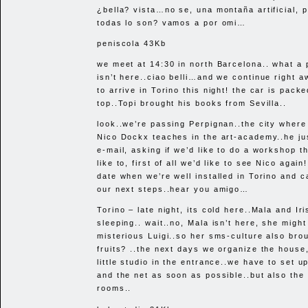
¿bella? vista…no se, una montaña artificial, 
todas lo son? vamos a por omi…
peniscola 43Kb
we meet at 14:30 in north Barcelona.. what a p
isn’t here..ciao belli…and we continue right a
to arrive in Torino this night! the car is packe
top..Topi brought his books from Sevilla..
look..we’re passing Perpignan..the city where
Nico Dockx teaches in the art-academy..he ju
e-mail, asking if we’d like to do a workshop t
like to, first of all we’d like to see Nico again!
date when we’re well installed in Torino and 
our next steps..hear you amigo…
Torino – late night, its cold here..Mala and Iri
sleeping.. wait..no, Mala isn’t here, she might
misterious Luigi..so her sms-culture also bro
fruits? ..the next days we organize the house
little studio in the entrance..we have to set u
and the net as soon as possible..but also the 
rooms..