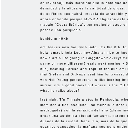
en invierno). más increible que la cantidad de 
densidad y la altura es la cantidad de gruas…
de edificios que habrá. mezcla de atracción y
ahora entiendo porque
MRVDR
eligieron esta 
trabajo “Costa Ibérica”...en cualquier caso el
parece una porquería..
benidorm 49Kb
omi leaves now too..with Soto..it’s the 8th..to
hola Ismael, hola Lou, hey Ainara! nice to hug
how’s art’n life going in Guggitown? everytim
same or more different? early next moring > 
bus, meeting Teresa and Topi..in the bus omi
that Stefan and Dr.Nops sent him for x-mas: 
von Neil Young getoeteten..its like looking int
mirror..it’s a good book! but where is the CD t
what he talks about?
last night T’n T made a stop in Peñiscola, wh
mom has a flat..escucha..:se mezcla la hora 
madrugada) con la estación del año (pleno in
crear una auténtica ciudad fantasma. parece
dueños de la ciudad. hace frío, mas de lo qu
estamos cansados. la mañana nos sorprender