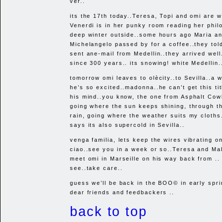
ver..
its the 17th today..Teresa, Topi and omi are w
Venerdi is in her punky room reading her phil
deep winter outside..some hours ago Maria a
Michelangelo passed by for a coffee..they tol
sent ane-mail from Medellin..they arrived well.
since 300 years.. its snowing! white Medellin.
tomorrow omi leaves to olècity..to Sevilla..a 
he’s so excited..madonna..he can’t get this tit
his mind..you know, the one from Asphalt Cowb
going where the sun keeps shining, through t
rain, going where the weather suits my cloths.
says its also supercold in Sevilla..
venga familia, lets keep the wires vibrating on
ciao..see you in a week or so..Teresa and Ma
meet omi in Marseille on his way back from .. 
see..take care..
guess we’ll be back in the
BOO
© in early spr
dear friends and feedbackers ..
back to top