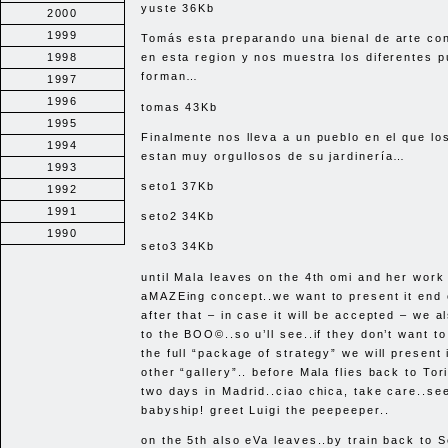
yuste 36Kb
2000
1999
Tomás esta preparando una bienal de arte c
1998
en esta region y nos muestra los diferentes p
forman…
1997
1996
tomas 43Kb
1995
Finalmente nos lleva a un pueblo en el que lo
1994
estan muy orgullosos de su jardinería…
1993
seto1 37Kb
1992
1991
seto2 34Kb
1990
seto3 34Kb
until Mala leaves on the 4th omi and her work 
aMAZEing concept..we want to present it end o
after that – in case it will be accepted – we a
to the
BOO
©..so u’ll see..if they don’t want to
the full “package of strategy” we will present 
other “gallery”.. before Mala flies back to To
two days in Madrid..ciao chica, take care..se
babyship! greet Luigi the peepeeper..
on the 5th also eVa leaves..by train back to Se