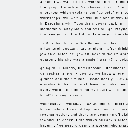
askes if we want to do a workshop regarding 
L.A. project which we’re showing there..D sen
short text which explains the “attitude” of the
workshops..will we? we will..but who of we? Mi
in Barcelona with Topo then..Looks back in
mothership..okay Mala and omi will go..mayb
too..see you on the 15th of february in the sh
17:00 riding back to Sevilla..meeting las
niñas..archisectas.. late at night – after drink
jewish quarter..ex- jewish..next to the ex-ara
quarter..this city was a model! was it? it looks
going to EL Mundo, flamencobar…lifeconcert..
cervecitas..the only country we know where i
gitanos and their music – make nearly 100% of
– arabian/indian…viva el flamenco!..what feel
every word..”this morning my heart was discu
head” the singer sings..
wednesday – workday – 08:30 omi is a brickl
house..where Eva and Topo are doing a renov
reconstruction..and there are comming officia
townhall to check if the works already started
haven’t..”we need urgently a worker who star