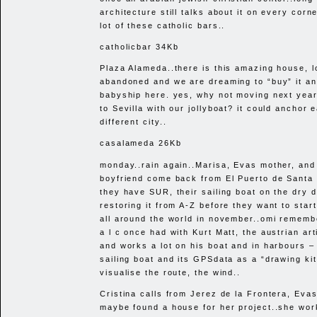
architecture still talks about it on every corn
lot of these catholic bars..
catholicbar 34Kb
Plaza Alameda..there is this amazing house, 
abandoned and we are dreaming to “buy” it and
babyship here. yes, why not moving next year
to Sevilla with our jollyboat? it could anchor 
different city..
casalameda 26Kb
monday..rain again..Marisa, Evas mother, and
boyfriend come back from El Puerto de Santa
they have
SUR
, their sailing boat on the dry 
restoring it from A-Z before they want to start 
all around the world in november..omi rememb
a l c once had with Kurt Matt, the austrian art
and works a lot on his boat and in harbours –
sailing boat and its GPSdata as a “drawing ki
visualise the route, the wind..
Cristina calls from Jerez de la Frontera, Eva
maybe found a house for her project..she wor