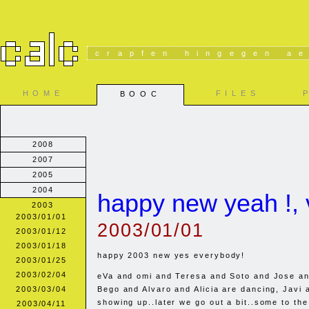
crapfen hingegen ae
HOME
FILES
BOOC
2008
2007
2005
2004
happy new yeah !, 
2003
2003/01/01
2003/01/01
2003/01/12
2003/01/18
happy 2003 new yes everybody!
2003/01/25
2003/02/04
eVa and omi and Teresa and Soto and Jose an
2003/03/04
Bego and Alvaro and Alicia are dancing, Javi 
showing up..later we go out a bit..some to th
2003/04/11