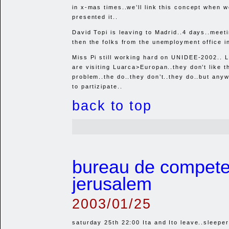
in x-mas times..we’ll link this concept when w
presented it..
David Topi is leaving to Madrid..4 days..mee
then the folks from the unemployment office in
Miss Pi still working hard on
UNIDEE
-2002.. 
are visiting Luarca>Europan..they don’t like t
problem..the do..they don’t..they do..but any
to partizipate..
back to top
bureau de competen
jerusalem
2003/01/25
saturday 25th 22:00 Ita and Ito leave..sleeper