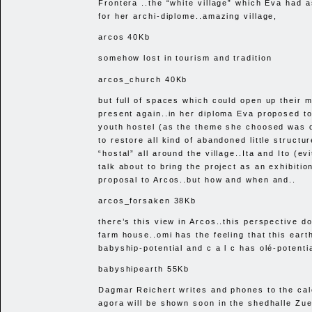
Frontera ..the “white village” which Eva had 
for her archi-diplome..amazing village,
arcos 40Kb
somehow lost in tourism and tradition
arcos_church 40Kb
but full of spaces which could open up their 
present again..in her diploma Eva proposed to
youth hostel (as the theme she choosed was d
to restore all kind of abandoned little structu
“hostal” all around the village..Ita and Ito (ev
talk about to bring the project as an exhibitio
proposal to Arcos..but how and when and..
arcos_forsaken 38Kb
there’s this view in Arcos..this perspective d
farm house..omi has the feeling that this eart
babyship-potential and c a l c has olé-potentia
babyshipearth 55Kb
Dagmar Reichert writes and phones to the cal
agora will be shown soon in the shedhalle Zu