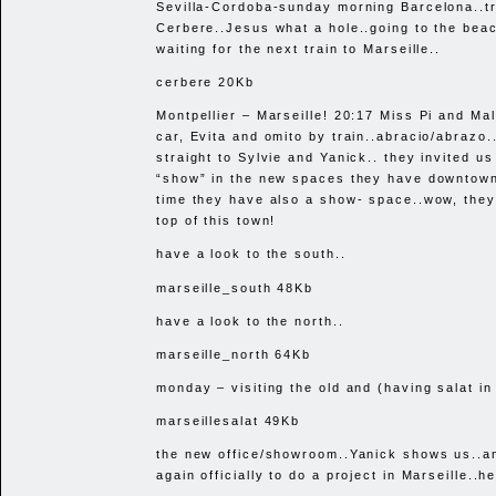
Sevilla-Cordoba-sunday morning Barcelona..tr
Cerbere..Jesus what a hole..going to the bea
waiting for the next train to Marseille..
cerbere 20Kb
Montpellier – Marseille! 20:17 Miss Pi and Mal
car, Evita and omito by train..abracio/abrazo.
straight to Sylvie and Yanick.. they invited us
“show” in the new spaces they have downtown..
time they have also a show- space..wow, they’
top of this town!
have a look to the south..
marseille_south 48Kb
have a look to the north..
marseille_north 64Kb
monday – visiting the old and (having salat i
marseillesalat 49Kb
the new office/showroom..Yanick shows us..an
again officially to do a project in Marseille..he