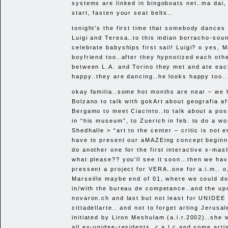
systems are linked in bingoboats net..ma dai
start, fasten your seat belts..
tonight’s the first time that somebody dances
Luigi and Teresa..to this indian borracho-so
celebrate babyships first sail! Luigi? o yes, 
boyfriend too..after they hypnotized each oth
between L.A. and Torino they met and ate eac
happy..they are dancing..he looks happy too..
okay familia..some hot months are near – we 
Bolzano to talk with gokArt about geografia af
Bergamo to meet Ciacinto..to talk about a pos
in “his museum”, to Zuerich in feb. to do a wo
Shedhalle > “art to the center – critic is not 
have to present our aMAZEing concept beginn
do another one for the first interactive x-masli
what please?? you’ll see it soon…then we hav
pressent a project for
VERA
..one for a.i.m.. o
Marseille maybe end of 01, where we could do
in/with the bureau de competance..and the up
novaron.ch and last but not least for
UNIDEE
cittadellarte.. and not to forget arting Jerusa
initiated by Liron Meshulam (a.i.r.2002)..she w
all ex-unidee-residents, c a l c and some arti