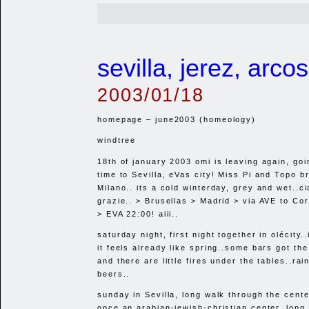
sevilla, jerez, arcos
2003/01/18
homepage – june2003 (homeology)
windtree
18th of january 2003 omi is leaving again, goin
time to Sevilla, eVas city! Miss Pi and Topo b
Milano.. its a cold winterday, grey and wet..ci
grazie.. > Brusellas > Madrid > via
AVE
to Cor
>
EVA 22
:00! aiii..
saturday night, first night together in olécity..
it feels already like spring..some bars got the
and there are little fires under the tables..rai
beers..
sunday in Sevilla, long walk through the cent
once an arabian-jewish-christian center..long 