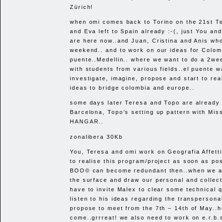
Zürich!
when omi comes back to Torino on the 21st T
and Eva left to Spain already :-(, just You and
are here now..and Juan, Cristina and Anis wh
weekend.. and to work on our ideas for Colom
puente..Medellin.. where we want to do a 2w
with students from various fields..el puente w
investigate, imagine, propose and start to real
ideas to bridge colombia and europe..
some days later Teresa and Topo are already
Barcelona, Topo’s setting up pattern with Miss
HANGAR
..
zonalibera 30Kb
You, Teresa and omi work on Geografia Affett
to realise this program/project as soon as pos
BOO
© can become redundant then..when we al
the surface and draw our personal and collec
have to invite Malex to clear some technical 
listen to his ideas regarding the transperson
propose to meet from the 7th – 14th of May..
come..grrreat! we also need to work on e.r.b.