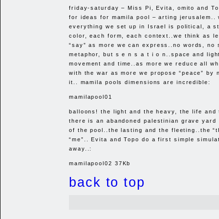
friday-saturday – Miss Pi, Evita, omito and T
for ideas for mamila pool – arting jerusalem.. 
everything we set up in Israel is political, a 
color, each form, each context..we think as l
“say” as more we can express..no words, no 
metaphor, but s e n s a t i o n..space and ligh
movement and time..as more we reduce all wh
with the war as more we propose “peace” by 
it.. mamila pools dimensions are incredible:
mamilapool01
balloons! the light and the heavy, the life and
there is an abandoned palestinian grave yard
of the pool..the lasting and the fleeting..the “
“me”.. Evita and Topo do a first simple simulat
away..:
mamilapool02 37Kb
back to top