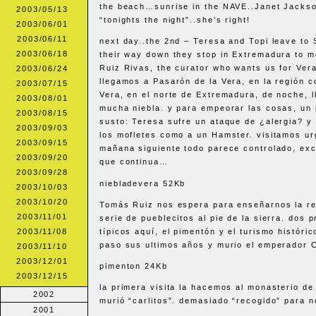
the beach…sunrise in the
NAVE
..Janet Jacks
2003/05/13
“tonights the night”..she’s right!
2003/06/01
2003/06/11
next day..the 2nd – Teresa and Topi leave to S
2003/06/18
their way down they stop in Extremadura to 
Ruiz Rivas, the curator who wants us for Ve
2003/06/24
llegamos a Pasarón de la Vera, en la región 
2003/07/15
Vera, en el norte de Extremadura, de noche, l
2003/08/01
mucha niebla. y para empeorar las cosas, un
2003/08/15
susto: Teresa sufre un ataque de ¿alergia? y 
2003/09/03
los mofletes como a un Hamster. visitamos ur
2003/09/15
mañana siguiente todo parece controlado, exce
2003/09/20
que continua…
2003/09/28
niebladevera 52Kb
2003/10/03
2003/10/20
Tomás Ruiz nos espera para enseñarnos la re
2003/11/01
serie de pueblecitos al pie de la sierra. dos 
2003/11/08
típicos aquí, el pimentón y el turismo históri
paso sus ultimos años y murio el emperador C
2003/11/10
2003/12/01
pimenton 24Kb
2003/12/15
la primera visita la hacemos al monasterio de
2002
murió “carlitos”. demasiado “recogido” para 
2001