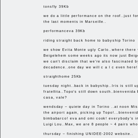
tonsfly 39Kb
we do a little performance on the roof..just fo
the last moments in Marseille..
performanceva 39Kb
riding straight back home to babyship Torino
we show Evita Monte ugly Carlo..where there
Beigelehem some weeks ago its now just Beige
we can’t disclaim that we’re also fascinated b
decadence..one day we will c a l c even here!
straighthome 25Kb
tuesday night..back in babyship..Iris is still u
fratellita..Topo’s still down south..bienvenida
casa, vale?
wendsday – quiete day in Torino ..at noon Mis
the airport again, picking up Topo!...bienveni
bimbabarco! eva and omi cook! everybody’s in
Luigi Lou..Max, we are 8 people ~ 4 pairs who 
thursday – finishing
UNIDEE
-2002 website..