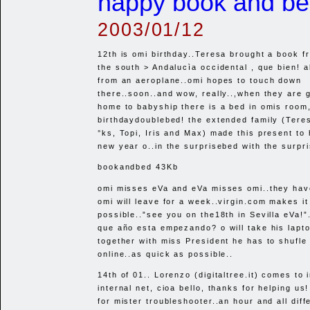
happy book and be
2003/01/12
12th is omi birthday..Teresa brought a book f
the south > Andalucìa occidental , que bien! 
from an aeroplane..omi hopes to touch down
there..soon..and wow, really..,when they are 
home to babyship there is a bed in omis room
birthdaydoublebed! the extended family (Teres
°ks, Topi, Iris and Max) made this present to
new year o..in the surprisebed with the surpr
bookandbed 43Kb
omi misses eVa and eVa misses omi..they hav
omi will leave for a week..virgin.com makes i
possible..”see you on the18th in Sevilla eVa!
que año esta empezando? o will take his lapt
together with miss President he has to shufl
online..as quick as possible..
14th of 01.. Lorenzo (digitaltree.it) comes to i
internal net, cioa bello, thanks for helping us
for mister troubleshooter..an hour and all diff