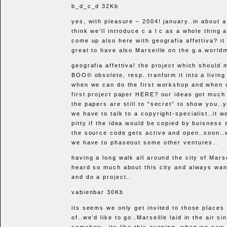
b_d_c_d 32Kb
yes, with pleasure – 2004! january..in about a
think we’ll introduce c a l c as a whole thing
come up also here with geografia affettiva? it
great to have also Marseille on the g.a.worldm
geografia affettiva! the project which should 
BOO
© obsolete, resp. tranform it into a livin
when we can do the first workshop and when c
first project paper
HERE
? our ideas got much 
the papers are still to “secret” to show you..y
we have to talk to a copyright-specialist..it w
pitty if the idea would be copied by buisness
the source code gets active and open..soon..w
we have to phaseout some other ventures..
having a long walk all around the city of Marse
heard so much about this city and always wa
and do a project..
vabienbar 30Kb
its seems we only get invited to those places
of..we’d like to go..Marseille laid in the air s
somehow.. its like this evening, when we saw