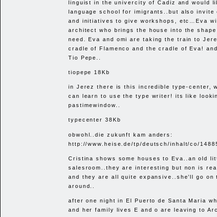
linguist in the univercity of Cadiz and would l
language school for imigrants..but also invite
and initiatives to give workshops, etc…Eva wi
architect who brings the house into the shape 
need. Eva and omi are taking the train to Jere
cradle of Flamenco and the cradle of Eva! and
Tio Pepe..
tiopepe 18Kb
in Jerez there is this incredible type-center,
can learn to use the type writer! its like look
pastimewindow..
typecenter 38Kb
obwohl..die zukunft kam anders:
http://www.heise.de/tp/deutsch/inhalt/co/1488
Cristina shows some houses to Eva..an old litt
salesroom..they are interesting but non is rea
and they are all quite expansive..she’ll go on 
around..
after one night in El Puerto de Santa Maria wh
and her family lives E and o are leaving to Ar