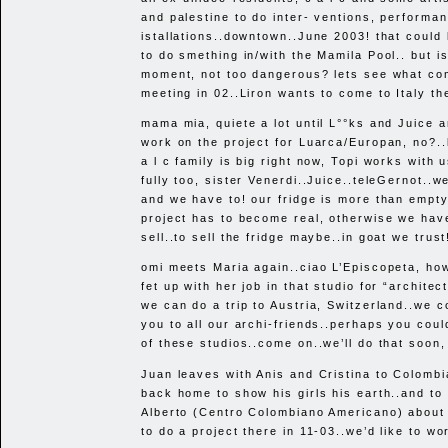
and palestine to do inter- ventions, performa
istallations..downtown..June 2003! that could
to do smething in/with the Mamila Pool.. but is
moment, not too dangerous? lets see what co
meeting in 02..Liron wants to come to Italy th
mama mia, quiete a lot until L°°ks and Juice 
work on the project for Luarca/Europan, no?..b
a l c family is big right now, Topi works with 
fully too, sister Venerdi..Juice..teleGernot..we
and we have to! our fridge is more than empty
project has to become real, otherwise we have
sell..to sell the fridge maybe..in goat we trust
omi meets Maria again..ciao L’Episcopeta, how
fet up with her job in that studio for “archite
we can do a trip to Austria, Switzerland..we c
you to all our archi-friends..perhaps you coul
of these studios..come on..we’ll do that soon
Juan leaves with Anis and Cristina to Colomb
back home to show his girls his earth..and to 
Alberto (Centro Colombiano Americano) about h
to do a project there in 11-03..we’d like to wo