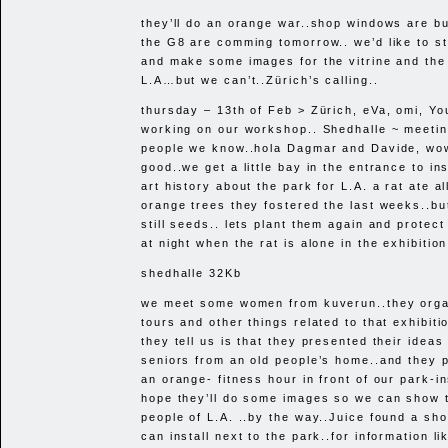
they’ll do an orange war..shop windows are b
the G8 are comming tomorrow.. we’d like to s
and make some images for the vitrine and the
L.A…but we can’t..Zürich’s calling..
thursday – 13th of Feb > Zürich, eVa, omi, You
working on our workshop.. Shedhalle ~ meeting
people we know..hola Dagmar and Davide, wow
good..we get a little bay in the entrance to ins
art history about the park for L.A. a rat ate all
orange trees they fostered the last weeks..bu
still seeds.. lets plant them again and protect 
at night when the rat is alone in the exhibition
shedhalle 32Kb
we meet some women from kuverun..they orga
tours and other things related to that exhibiti
they tell us is that they presented their ideas
seniors from an old people’s home..and they 
an orange- fitness hour in front of our park-in
hope they’ll do some images so we can show 
people of L.A. ..by the way..Juice found a s
can install next to the park..for information li