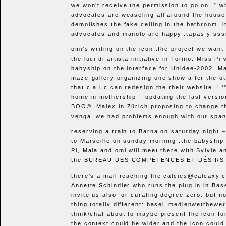
we won’t receive the permission to go on..” w
advocates are weaseling all around the house
demolishes the fake ceiling in the bathroom..i
advocates and manolo are happy..tapas y sssi
omi’s writing on the icon..the project we want
the luci di artista initiative in Torino..Miss Pi
babyship on the interface for Unidee-2002..Ma
maze-gallery organizing one show after the ot
that c a l c can redesign the their website..L°
home in mothership – updating the last versio
BOO
©..Malex in Zürich proposing to change th
venga..we had problems enough with our span
reserving a train to Barna on saturday night 
to Marseille on sunday morning..the babyship
Pi, Mala and omi will meet there with Sylvie a
the
BUREAU DES COMP
ÉTENCES
ET D
ÉSIRS 
there’s a mail reaching the calcies@calcaxy.
Annette Schindler who runs the plug in in Base
invite us also for curating degree zero..but n
thing totally different: basel_medienwettbewe
think/chat about to maybe present the icon for
the context could be wider and the icon could