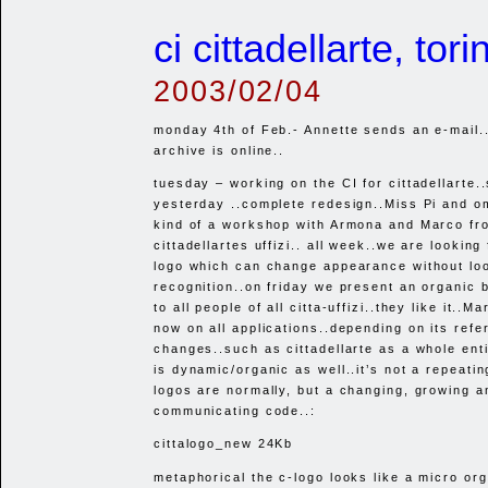
ci cittadellarte, tor
2003/02/04
monday 4th of Feb.- Annette sends an e-mail.
archive is online..
tuesday – working on the CI for cittadellarte.
yesterday ..complete redesign..Miss Pi and o
kind of a workshop with Armona and Marco fr
cittadellartes uffizi.. all week..we are lookin
logo which can change appearance without lo
recognition..on friday we present an organic
to all people of all citta-uffizi..they like it..M
now on all applications..depending on its refe
changes..such as cittadellarte as a whole enti
is dynamic/organic as well..it’s not a repeatin
logos are normally, but a changing, growing a
communicating code..:
cittalogo_new 24Kb
metaphorical the c-logo looks like a micro or