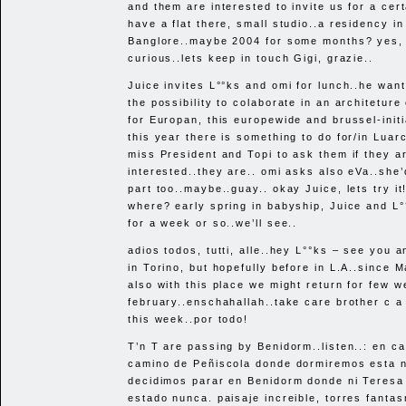
and them are interested to invite us for a cer
have a flat there, small studio..a residency in
Banglore..maybe 2004 for some months? yes,
curious..lets keep in touch Gigi, grazie..
Juice invites L°°ks and omi for lunch..he want
the possibility to colaborate in an architeture
for Europan, this europewide and brussel-init
this year there is something to do for/in Luarc
miss President and Topi to ask them if they a
interested..they are.. omi asks also eVa..she’
part too..maybe..guay.. okay Juice, lets try i
where? early spring in babyship, Juice and L°
for a week or so..we’ll see..
adios todos, tutti, alle..hey L°°ks – see you 
in Torino, but hopefully before in L.A..since Ma
also with this place we might return for few w
february..enschahallah..take care brother c a 
this week..por todo!
T’n T are passing by Benidorm..listen..: en ca
camino de Peñiscola donde dormiremos esta 
decidimos parar en Benidorm donde ni Teresa
estado nunca. paisaje increible, torres fant