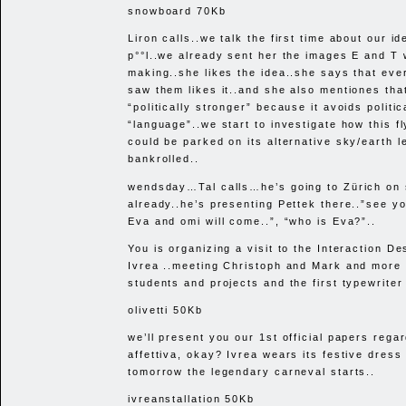
snowboard 70Kb
Liron calls..we talk the first time about our i
p°°l..we already sent her the images E and T
making..she likes the idea..she says that ev
saw them likes it..and she also mentiones that
“politically stronger” because it avoids politic
“language”..we start to investigate how this f
could be parked on its alternative sky/earth l
bankrolled..
wendsday…Tal calls…he’s going to Zürich on 
already..he’s presenting Pettek there..”see yo
Eva and omi will come..”, “who is Eva?”..
You is organizing a visit to the Interaction De
Ivrea ..meeting Christoph and Mark and more
students and projects and the first typewriter O
olivetti 50Kb
we’ll present you our 1st official papers rega
affettiva, okay? Ivrea wears its festive dress
tomorrow the legendary carneval starts..
ivreanstallation 50Kb